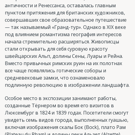
античности и Ренессанса, оставалась главным
пунктом притяжения для британских художников,
совершавших свое образовательное путешествие
— так называемый «Гранд-тур». Однако в XIX веке
под влиянием романтизма география интересов
начала стремительно расширяться. Живописцы
стали открывать для себя суровую красоту
швейцарских Альп, долины Сены, Луары и Рейна.
Вместо привычных римских руин на их полотнах
все чаще появлялись готические соборы и
средневековые замки, что ознаменовало
подлинную революцию в изображении ландшафта.
Особое место в экспозиции занимают работы,
созданные Тёрнером во время его визитов в
Люксембург в 1824 и 1839 годах. Посетители смогут
увидеть семь видов города, выполненных гуашью,
включая изображения скалы Бок (Bock), плато Рам
(Plateau du Rham) и долины реки Альзет (Alzette).