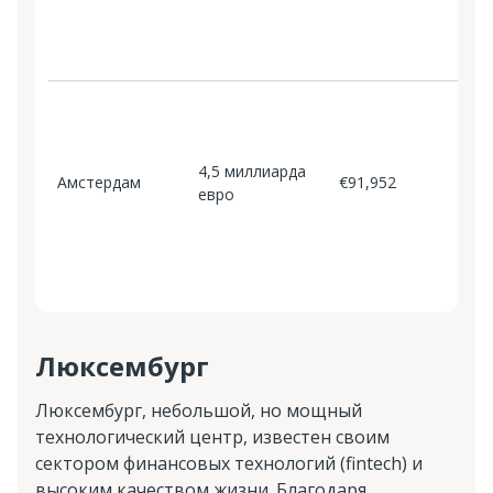
с
к
о
М
о
и
4,5 миллиарда
и
Амстердам
€91,952
евро
о
в
и
д
Люксембург
Люксембург, небольшой, но мощный
технологический центр, известен своим
сектором финансовых технологий (fintech) и
высоким качеством жизни. Благодаря