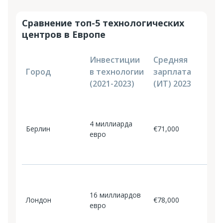
Сравнение топ-5 технологических
центров в Европе
Инвестиции
Средняя
В
Город
в технологии
зарплата
н
(2021-2023)
(ИТ) 2023
п
Р
п
4 миллиарда
о
Берлин
€71,000
евро
э
к
о
С
к
16 миллиардов
о
Лондон
€78,000
евро
а
о