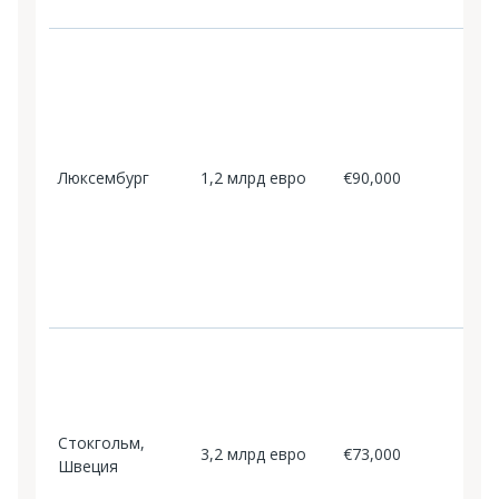
в
М
р
п
о
а
р
Люксембург
1,2 млрд евро
€90,000
с
и
д
и
о
т
F
р
и
п
Стокгольм,
а
3,2 млрд евро
€73,000
Швеция
о
в