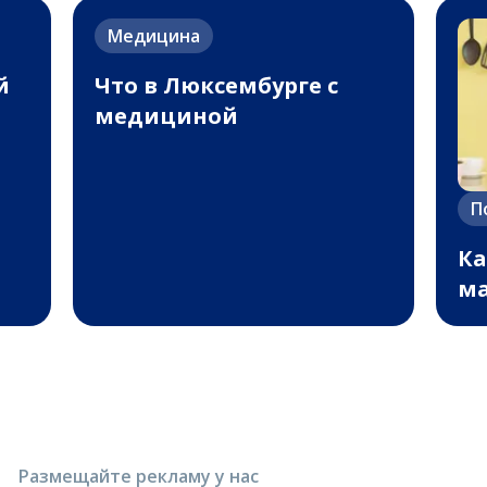
Медицина
й
Что в Люксембурге с
медициной
П
Ка
м
Размещайте рекламу у нас