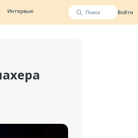
Интервью
Войти
махера