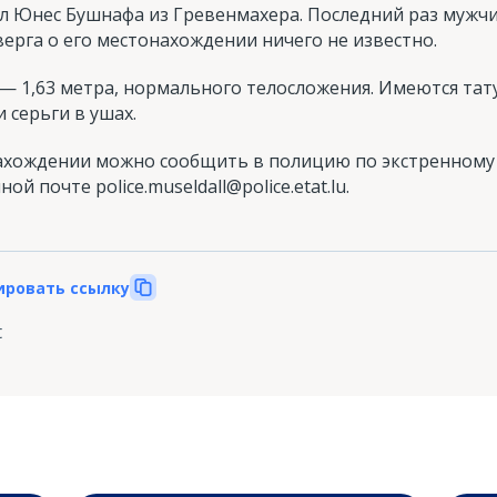
л Юнес Бушнафа из Гревенмахера. Последний раз мужчи
верга о его местонахождении ничего не известно.
 1,63 метра, нормального телосложения. Имеются тат
и серьги в ушах.
хождении можно сообщить в полицию по экстренному 
й почте police.museldall@police.etat.lu.
ировать ссылку
t