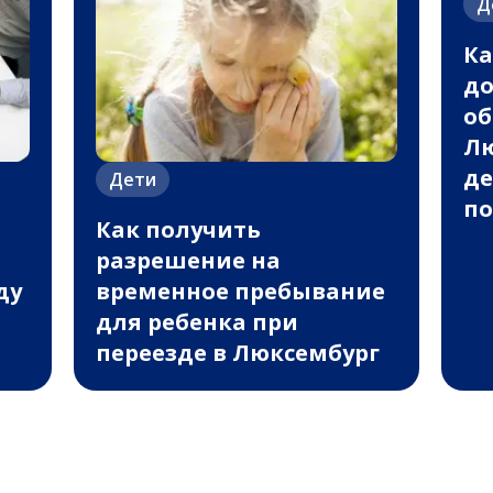
Д
Ка
д
об
Лю
де
Дети
по
Как получить
разрешение на
ду
временное пребывание
для ребенка при
переезде в Люксембург