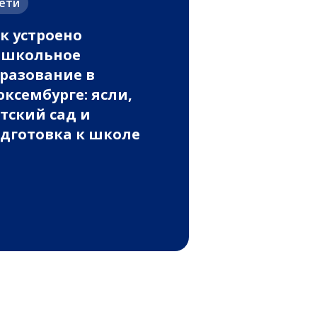
ети
к устроено
ошкольное
разование в
ксембурге: ясли,
тский сад и
дготовка к школе