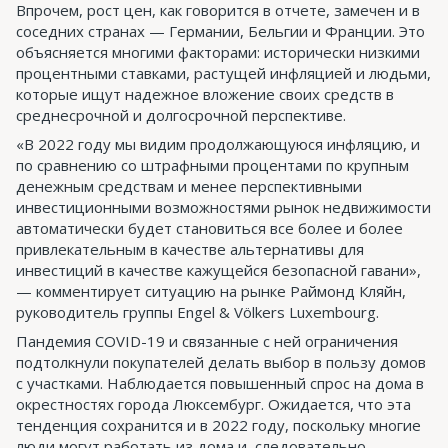
Впрочем, рост цен, как говорится в отчете, замечен и в
соседних странах — Германии, Бельгии и Франции. Это
объясняется многими факторами: исторически низкими
процентными ставками, растущей инфляцией и людьми,
которые ищут надежное вложение своих средств в
среднесрочной и долгосрочной перспективе.
«В 2022 году мы видим продолжающуюся инфляцию, и
по сравнению со штрафными процентами по крупным
денежным средствам и менее перспективными
инвестиционными возможностями рынок недвижимости
автоматически будет становиться все более и более
привлекательным в качестве альтернативы для
инвестиций в качестве кажущейся безопасной гавани»,
— комментирует ситуацию на рынке Раймонд Кляйн,
руководитель группы Engel & Völkers Luxembourg.
Пандемия COVID-19 и связанные с ней ограничения
подтолкнули покупателей делать выбор в пользу домов
с участками. Наблюдается повышенный спрос на дома в
окрестностях города Люксембург. Ожидается, что эта
тенденция сохранится и в 2022 году, поскольку многие
люди могут работать из дома и, следовательно,