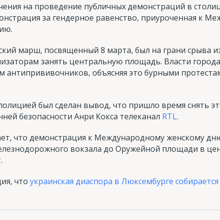
ения на проведение публичных демонстраций в столиц
монстрация за гендерное равенство, приуроченная к М
ию.
кий марш, посвященный 8 марта, был на грани срыва из
низаторам занять центральную площадь. Власти город
ам антипрививочников, объясняя это бурными протест
 полицией был сделан вывод, что пришло время снять э
нней безопасности Анри Кокса телеканал
RTL
.
ает, что демонстрация к Международному женскому дн
лезнодорожного вокзала до Оружейной площади в цент
.
ия, что
украинская диаспора в Люксембурге собираетс