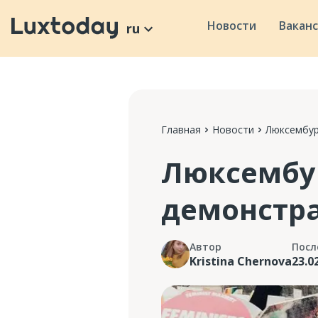
Новости
Вакан
ru
Главная
Новости
Люксембур
Люксембур
демонстра
Автор
Посл
Kristina Chernova
23.0