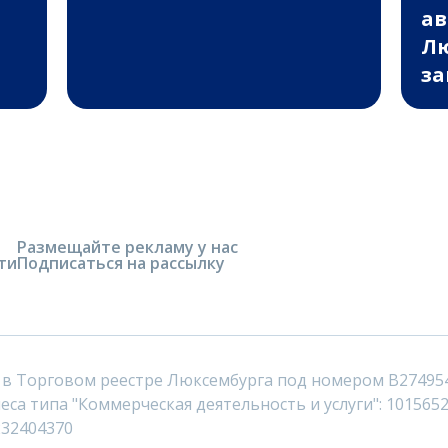
ав
Лю
за
Размещайте рекламу у нас
ти
Подписаться на рассылку
 в Торговом реестре Люксембурга под номером B27495
са типа "Коммерческая деятельность и услуги": 1015652
232404370