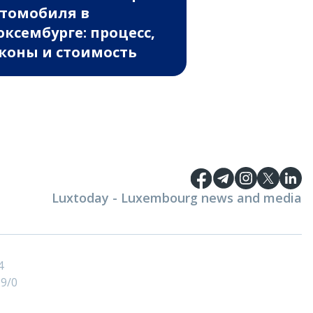
томобиля в
ксембурге: процесс,
коны и стоимость
Luxtoday - Luxembourg news and media
4
9/0