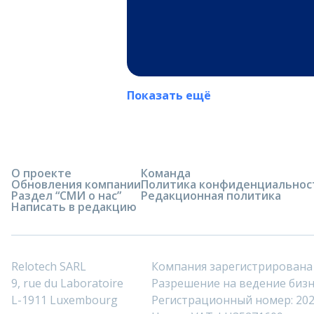
Показать ещё
О проекте
Команда
Обновления компании
Политика конфиденциальнос
Раздел “СМИ о нас”
Редакционная политика
Написать в редакцию
Relotech SARL
Компания зарегистрирована
9, rue du Laboratoire
Разрешение на ведение бизне
L-1911 Luxembourg
Регистрационный номер: 20