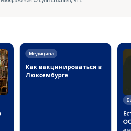
 изображения
:
© Lynn Cruchten, RTL
Медицина
Как вакцинироваться в
Люксембурге
Б
а
Ес
ОО
ан