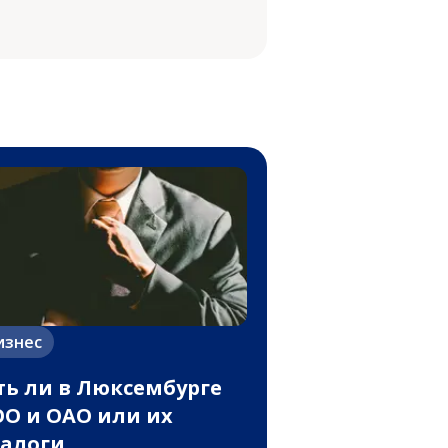
изнес
ть ли в Люксембурге
О и ОАО или их
алоги