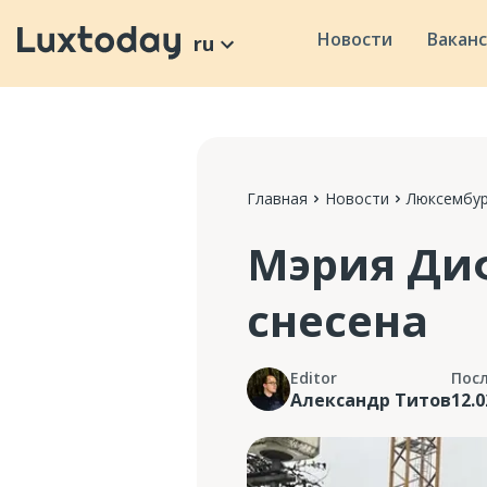
Новости
Вакан
ru
Главная
Новости
Люксембур
Мэрия Ди
снесена
Editor
Пос
Александр Титов
12.0