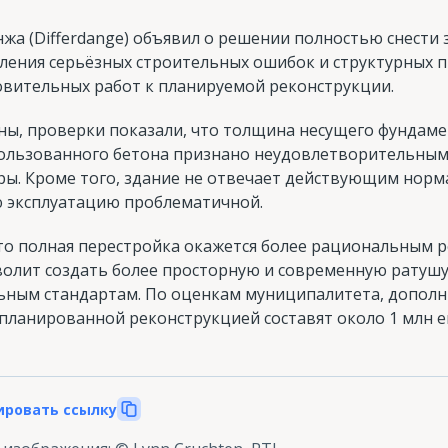
а (Differdange) объявил о решении полностью снести 
ления серьёзных строительных ошибок и структурных 
овительных работ к планируемой реконструкции.
ы, проверки показали, что толщина несущего фундаме
ользованного бетона признано неудовлетворительным, 
ры. Кроме того, здание не отвечает действующим норм
ю эксплуатацию проблематичной.
что полная перестройка окажется более рациональным 
волит создать более просторную и современную рату
ьным стандартам. По оценкам муниципалитета, дополн
планированной реконструкцией составят около 1 млн е
ировать ссылку