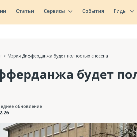
сии
Статьи
Сервисы
События
Гиды
г
Мэрия Дифферданжа будет полностью снесена
фферданжа будет по
леднее обновление
2.26