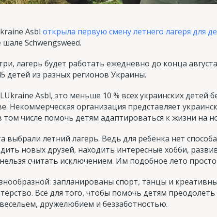
kraine Asbl
открыла первую смену летнего лагеря для д
е шале Schwengsweed.
ри, лагерь будет работать ежедневно до конца августа.
5 детей из разных регионов Украины.
LUkraine Asbl, это меньше 10 % всех украинских детей 
ве. Некоммерческая организация представляет украинс
в том числе помочь детям адаптироваться к жизни на н
а выбрали летний лагерь. Ведь для ребёнка нет способа
одить новых друзей, находить интересные хобби, разви
 нельзя считать исключением. Им подобное лето просто
знообразной: запланированы спорт, танцы и креативные
нтёрство. Всё для того, чтобы помочь детям преодолет
 весельем, дружелюбием и беззаботностью.