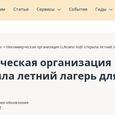
сии
Статьи
Сервисы
События
Гиды
г
Некоммерческая организация LUkraine Asbl открыла летний 
еская организация 
ыла летний лагерь дл
нее обновление
2