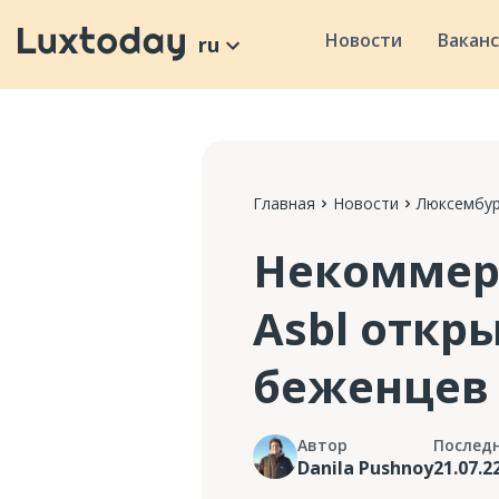
Новости
Вакан
ru
Главная
Новости
Люксембур
Некоммерч
Asbl откр
беженцев
Автор
Послед
Danila Pushnoy
21.07.2