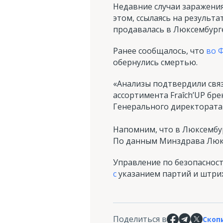
Недавние случаи заражени
этом, ссылаясь на результ
продавалась в Люксембург
Ранее сообщалось, что
во 
обернулись смертью.
«Анализы подтвердили свя
ассортимента Fraîch’UP бре
Генерального директората
Напомним, что в Люксембу
По данным Минздрава Люксе
Управление по безопаснос
с
указанием партий и штрих
Поделиться в
Скоп