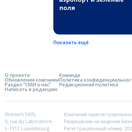
поля
Показать ещё
О проекте
Команда
Обновления компании
Политика конфиденциальнос
Раздел “СМИ о нас”
Редакционная политика
Написать в редакцию
Relotech SARL
Компания зарегистрирована
9, rue du Laboratoire
Разрешение на ведение бизне
L-1911 Luxembourg
Регистрационный номер: 20