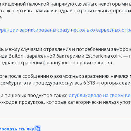
я кишечной палочкой напрямую связаны с некоторыми в
аты экспертизы, заявили в здравоохранительных органа
е.
Франции зафиксированы сразу несколько серьезных от
зь между случаями отравления и потреблением заморо
нда Buitoni, зараженной бактериями Escherichia coli», —
 здравоохранения французского правительства.
рге после сообщении о возможных заражениях начался 
мбурга, эта процедура коснулась 6 318 «торговых еди
ти пищевых продуктов также
опубликовало на своем в
-кодов продуктов, которые категорически нельзя упот
ировать ссылку