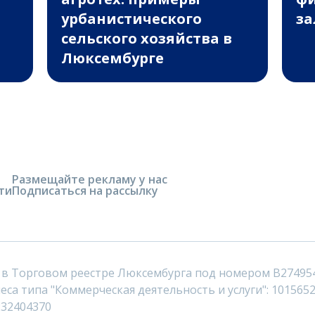
урбанистического
за
сельского хозяйства в
Люксембурге
Размещайте рекламу у нас
ти
Подписаться на рассылку
 в Торговом реестре Люксембурга под номером B27495
са типа "Коммерческая деятельность и услуги": 1015652
232404370