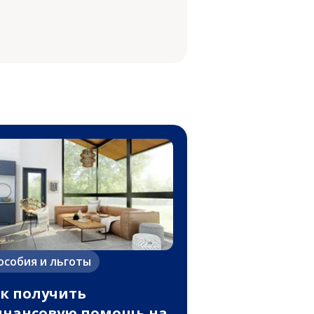
особия и льготы
к получить
нансовую помощь на