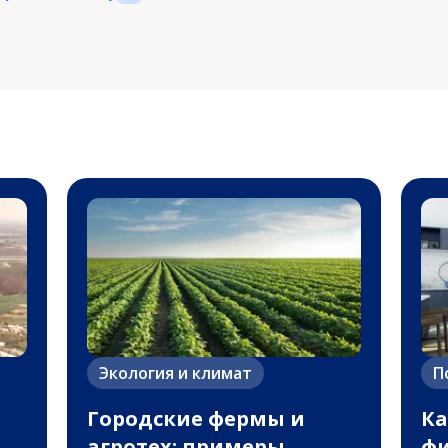
Экология и климат
П
Городские фермы и
Ка
агротех: примеры
фи