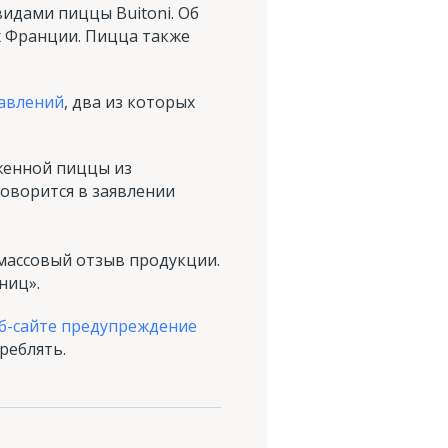
идами пиццы Buitoni. Об
х Франции. Пицца также
равлени
й
, два из которых
женной пиццы из
 говорится в заявлении
массовый отзыв продукции.
ниц».
еб-сайте предупреждение
реблять.