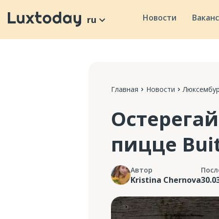
Новости
Вакан
ru
Главная
Новости
Люксембур
Остерегай
пицце Bui
Автор
Посл
Kristina Chernova
30.0