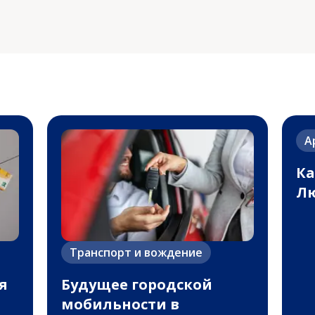
А
Ка
Лю
Транспорт и вождение
я
Будущее городской
мобильности в