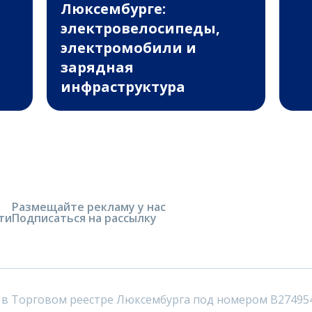
Люксембурге:
электровелосипеды,
электромобили и
зарядная
инфраструктура
Размещайте рекламу у нас
ти
Подписаться на рассылку
 в Торговом реестре Люксембурга под номером B27495