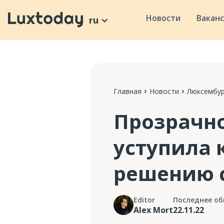
Новости
Вакан
ru
Главная
Новости
Люксембур
Прозрачно
уступила 
решению 
Editor
Последнее об
Alex Mort
22.11.22