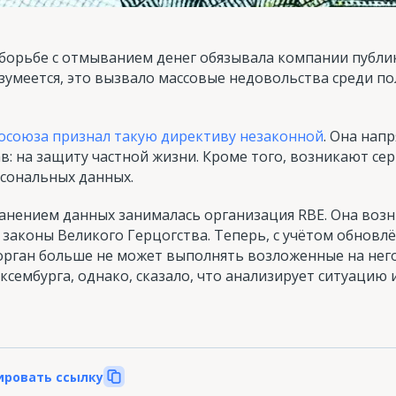
 борьбе с отмыванием денег обязывала компании публи
зумеется, это вызвало массовые недовольства среди п
вросоюза признал такую директиву незаконной
. Она нап
в: на защиту частной жизни. Кроме того, возникают сер
сональных данных.
анением данных занималась организация RBE. Она возн
законы Великого Герцогства. Теперь, с учётом обновл
 орган больше не может выполнять возложенные на него
ембурга, однако, сказало, что анализирует ситуацию 
ировать ссылку