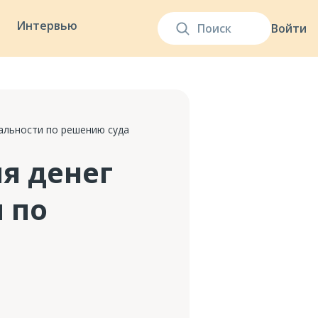
Интервью
Войти
альности по решению суда
я денег
 по