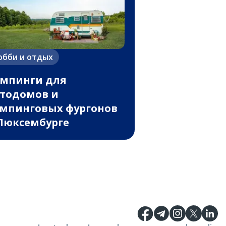
обби и отдых
мпинги для
тодомов и
мпинговых фургонов
Люксембурге