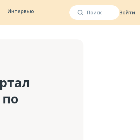
Интервью
Войти
ортал
 по