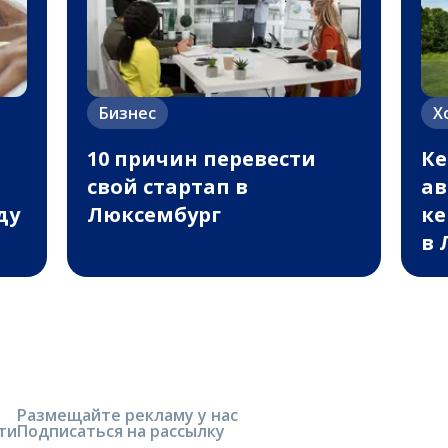
Бизнес
Х
10 причин перевести
Ке
свой стартап в
ав
ду
Люксембург
ке
в 
Размещайте рекламу у нас
ти
Подписаться на рассылку