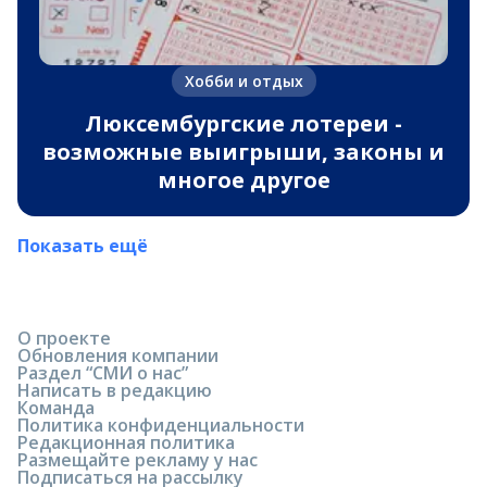
Хобби и отдых
Люксембургские лотереи -
возможные выигрыши, законы и
многое другое
Показать ещё
О проекте
Обновления компании
Раздел “СМИ о нас”
Написать в редакцию
Команда
Политика конфиденциальности
Редакционная политика
Размещайте рекламу у нас
Подписаться на рассылку