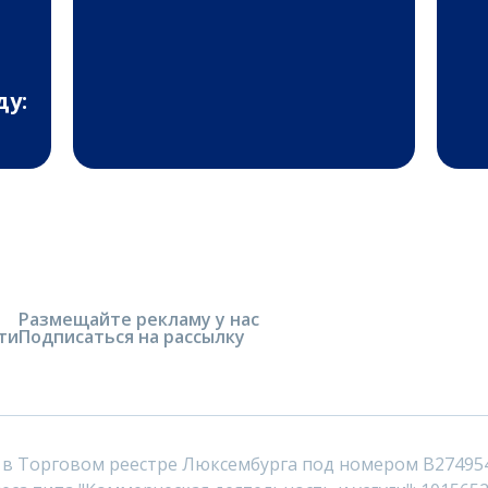
ду:
Размещайте рекламу у нас
ти
Подписаться на рассылку
 в Торговом реестре Люксембурга под номером B27495