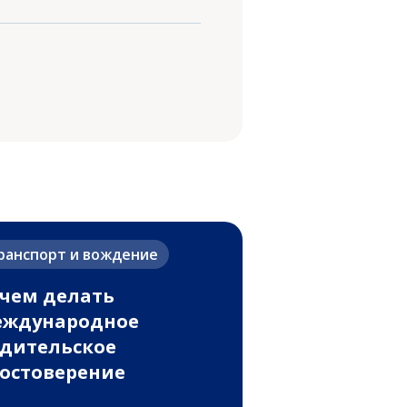
ранспорт и вождение
чем делать
еждународное
дительское
остоверение