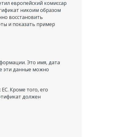
етил европейский комиссар
ртификат никоим образом
нно восстановить
рты и показать пример
формации. Это имя, дата
се эти данные можно
ЕС. Кроме того, его
ртификат должен