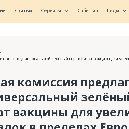
сии
Статьи
Сервисы
События
Гиды
ет ввести универсальный зелёный сертификат вакцины для увел
ая комиссия предла
ниверсальный зелёны
т вакцины для увел
здок в пределах Евр