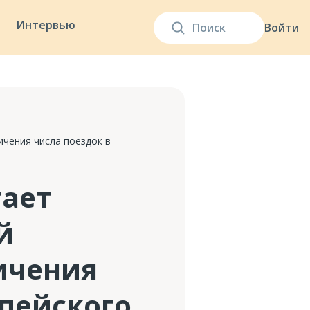
Интервью
Войти
ичения числа поездок в
гает
й
ичения
опейского