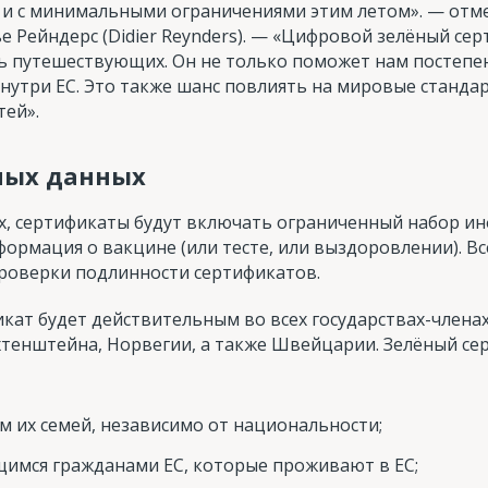
 и с минимальными ограничениями этим летом». — отм
 Рейндерс (Didier Reynders). — «Цифровой зелёный се
ь путешествующих. Он не только поможет нам постепе
нутри ЕС. Это также шанс повлиять на мировые станда
тей».
ных данных
х, сертификаты будут включать ограниченный набор ин
формация о вакцине (или тесте, или выздоровлении). В
проверки подлинности сертификатов.
ат будет действительным во всех государствах-членах 
хтенштейна, Норвегии, а также Швейцарии. Зелёный се
м их семей, независимо от национальности;
щимся гражданами ЕС, которые проживают в ЕС;