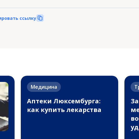
ировать ссылку
Медицина
Т
Аптеки Люксембурга:
За
как купить лекарства
м
во
уд