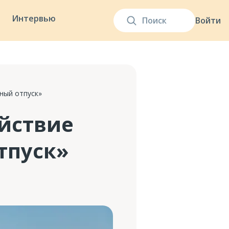
Интервью
Войти
ный отпуск»
ействие
тпуск»