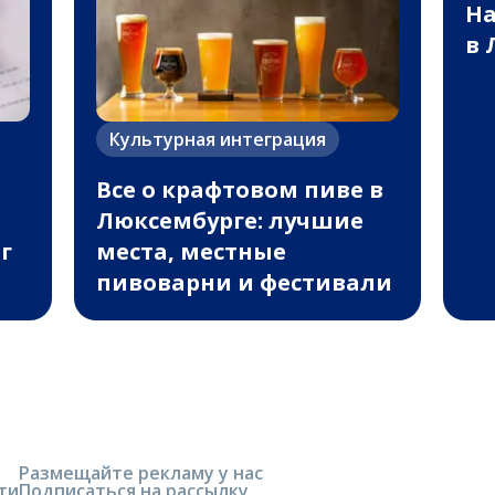
На
в 
Культурная интеграция
Все о крафтовом пиве в
Люксембурге: лучшие
г
места, местные
пивоварни и фестивали
Размещайте рекламу у нас
ти
Подписаться на рассылку