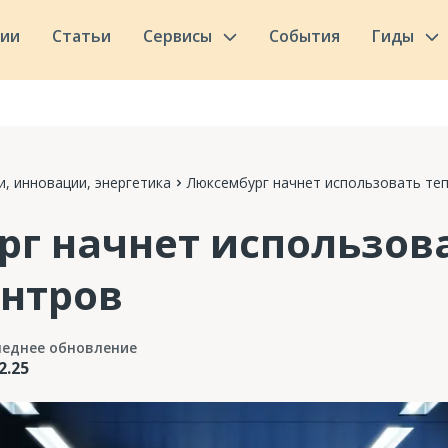
сии
Статьи
Сервисы
События
Гиды
и, инновации, энергетика
Люксембург начнет использовать теп
г начнет использова
ентров
леднее обновление
2.25