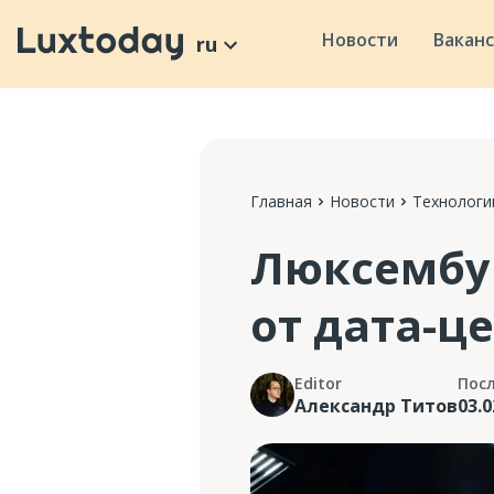
Новости
Вакан
ru
Главная
Новости
Технологи
Люксембур
от дата-ц
Editor
Пос
Александр Титов
03.0