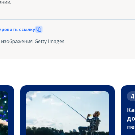
ании.
ировать ссылку
 изображения
:
Getty Images
Д
Ка
до
пе