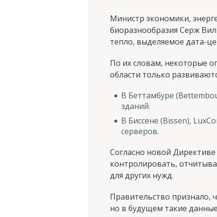
Министр экономики, энерге
биоразнообразия Серж Виль
тепло, выделяемое дата-ц
По их словам, некоторые о
области только развиваютс
В Беттамбуре (Bettembo
зданий.
В Биссене (Bissen), Lux
серверов.
Согласно новой Директиве 
контролировать, отчитыват
для других нужд.
Правительство признало, 
но в будущем такие данны