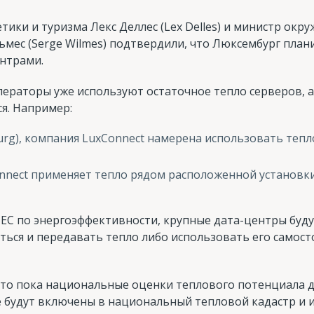
тики и туризма Лекс Деллес (Lex Delles) и министр окр
мес (Serge Wilmes) подтвердили, что Люксембург пла
ентрами.
ператоры уже используют остаточное тепло серверов, а
я. Например:
urg), компания LuxConnect намерена использовать тепл
Connect применяет тепло рядом расположенной установки
ЕС по энергоэффективности, крупные дата-центры буду
ься и передавать тепло либо использовать его самост
что пока национальные оценки теплового потенциала д
е будут включены в национальный тепловой кадастр и 