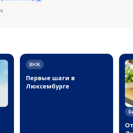
es
ВНЖ
Первые шаги в
Люксембурге
Б
От