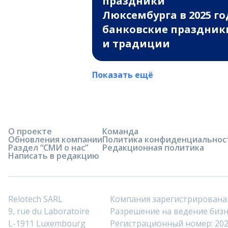
праздники
Люксембурга в 2025 го
банковские праздник
и традиции
Показать ещё
О проекте
Команда
Обновления компании
Политика конфиденциальнос
Раздел “СМИ о нас”
Редакционная политика
Написать в редакцию
Relotech SARL
Компания зарегистрирована
9, rue du Laboratoire
Разрешение на ведение бизне
L-1911 Luxembourg
Регистрационный номер: 20