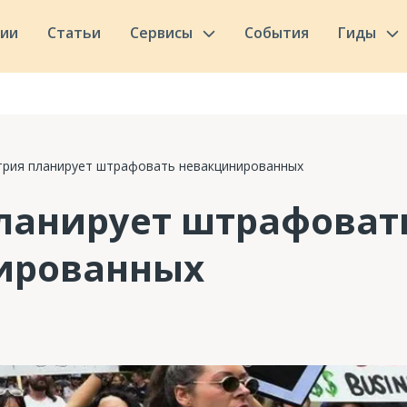
сии
Статьи
Сервисы
События
Гиды
трия планирует штрафовать невакцинированных
ланирует штрафоват
ированных