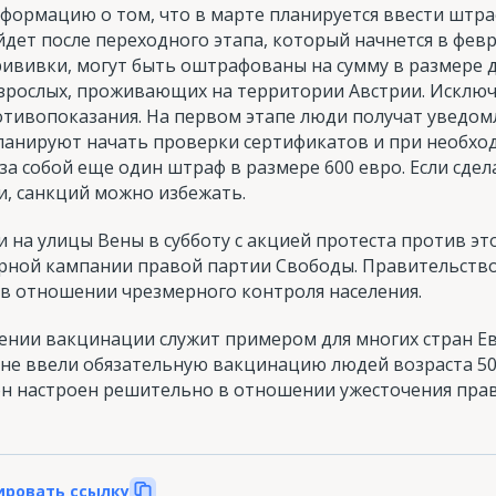
ормацию о том, что в марте планируется ввести штраф
дет после переходного этапа, который начнется в февр
вивки, могут быть оштрафованы на сумму в размере д
взрослых, проживающих на территории Австрии. Исклю
ивопоказания. На первом этапе люди получат уведом
планируют начать проверки сертификатов и при необхо
за собой еще один штраф в размере 600 евро. Если сдел
и, санкций можно избежать.
 на улицы Вены в субботу с акцией протеста против это
ной кампании правой партии Свободы. Правительств
в отношении чрезмерного контроля населения.
ении вакцинации служит примером для многих стран Ев
ане ввели обязательную вакцинацию людей возраста 50
 настроен решительно в отношении ужесточения прав
ировать ссылку