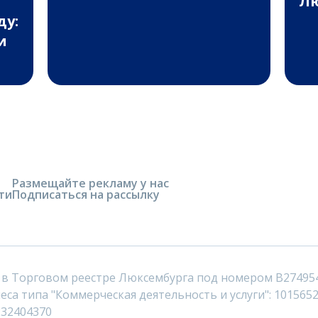
Лю
ду:
и
Размещайте рекламу у нас
ти
Подписаться на рассылку
 в Торговом реестре Люксембурга под номером B27495
са типа "Коммерческая деятельность и услуги": 1015652
232404370