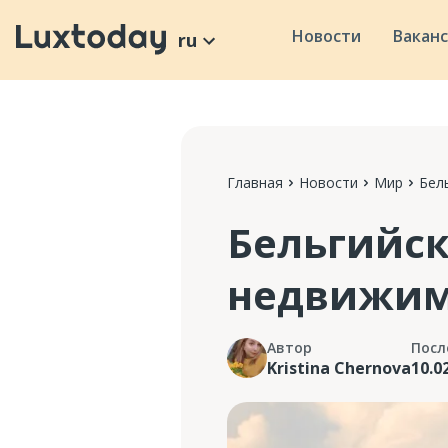
Новости
Вакан
ru
Главная
Новости
Мир
Бел
Бельгийс
недвижим
Автор
Посл
Kristina Chernova
10.0