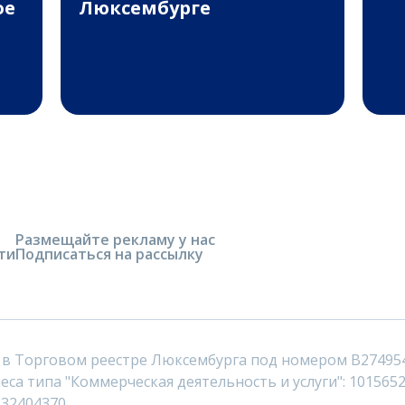
ое
Люксембурге
Размещайте рекламу у нас
ти
Подписаться на рассылку
 в Торговом реестре Люксембурга под номером B27495
са типа "Коммерческая деятельность и услуги": 1015652
232404370