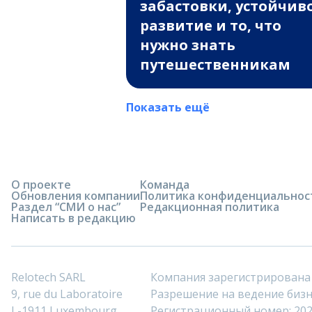
забастовки, устойчив
развитие и то, что
нужно знать
путешественникам
Показать ещё
О проекте
Команда
Обновления компании
Политика конфиденциальнос
Раздел “СМИ о нас”
Редакционная политика
Написать в редакцию
Relotech SARL
Компания зарегистрирована
9, rue du Laboratoire
Разрешение на ведение бизне
L-1911 Luxembourg
Регистрационный номер: 20