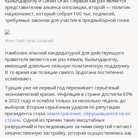
Кылычдароглу и Синан Оган. Первый как раз является
представителем альянса оппозиции, второй — политик-
националист, который собрал 100 тыс. подписей,
требуемых законом для участия в предвыборной гонке.
Фото: Fatih Yürür, Unsplash
Наиболее опасной кандидатурой для действующего
правителя является как раз Кемаль Кылычдароглу,
имеющий довольно сильную политическую поддержку.
В то время как позиции самого Эрдогана постепенно
ослабевают.
Турция уже не первый год переживает серьёзный
экономический кризис. Инфляция в стране достигла 85%
в 2022 году и ослабла только за несколько недель до
выборов. Вторым серьёзным ударом по репутации
президента стало
землетрясение, обрушившееся на юг
страны
. Одной из причин таких масштабных
разрушений и последовавших за ними смертей считают
некачественную застройку, которая осуществлялась как