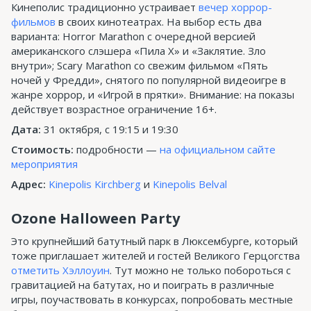
Кинеполис традиционно устраивает
вечер хоррор-
фильмов
в своих кинотеатрах. На выбор есть два
варианта: Horror Marathon с очередной версией
американского слэшера «Пила Х» и «Заклятие. Зло
внутри»; Scary Marathon со свежим фильмом «Пять
ночей у Фредди», снятого по популярной видеоигре в
жанре хоррор, и «Игрой в прятки». Внимание: на показы
действует возрастное ограничение 16+.
Дата:
31 октября, с 19:15 и 19:30
Стоимость:
подробности —
на официальном сайте
мероприятия
Адрес:
Kinepolis Kirchberg
и
Kinepolis Belval
Ozone Halloween Party
Это крупнейший батутный парк в Люксембурге, который
тоже приглашает жителей и гостей Великого Герцогства
отметить Хэллоуин
. Тут можно не только побороться с
гравитацией на батутах, но и поиграть в различные
игры, поучаствовать в конкурсах, попробовать местные