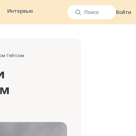
Интервью
Войти
лом Гейтсом
и
ом