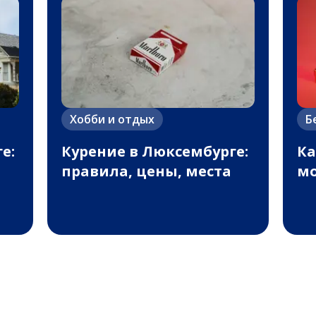
Хобби и отдых
Б
е:
Курение в Люксембурге:
Ка
правила, цены, места
м