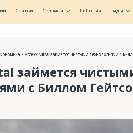
сии
Статьи
Сервисы
События
Гиды
Экономика
ArcelorMittal займется чистыми технологиями с Бил
ttal займется чистым
ями с Биллом Гейтс