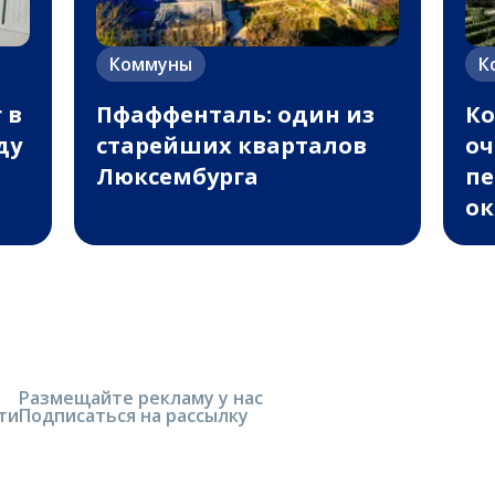
Коммуны
К
 в
Пфаффенталь: один из
Ко
ду
старейших кварталов
оч
Люксембурга
пе
ок
Размещайте рекламу у нас
ти
Подписаться на рассылку