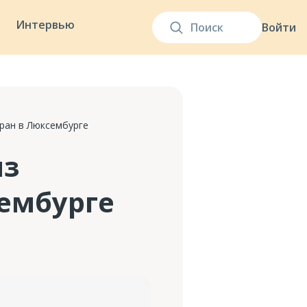
Интервью
Войти
ран в Люксембурге
из
ембурге