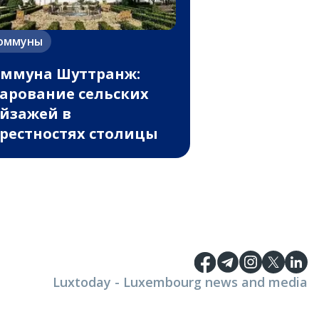
оммуны
ммуна Шуттранж:
арование сельских
йзажей в
рестностях столицы
Luxtoday - Luxembourg news and media