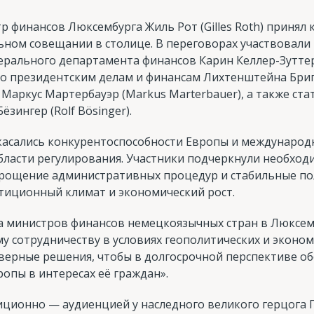
тр финансов Люксембурга Жиль Рот (Gilles Roth) принял
ьном совещании в столице. В переговорах участвовал
ального департамента финансов Карин Келлер-Зуттер (Ka
о президентским делам и финансам Лихтенштейна Бригитт
Маркус Мартербауэр (Markus Marterbauer), а также ста
зингер (Rolf Bösinger).
касались конкурентоспособности Европы и международ
области регулирования. Участники подчеркнули необход
упрощение административных процедур и стабильные п
тиционный климат и экономический рост.
ча министров финансов немецкоязычных стран в Люксе
у сотрудничеству в условиях геополитических и эконо
верные решения, чтобы в долгосрочной перспективе о
опы в интересах её граждан».
ционно — аудиенцией у наследного великого герцога Г