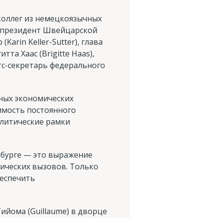
 коллег из немецкоязычных
и президент Швейцарской
rin Keller-Sutter), глава
а Хаас (Brigitte Haas),
тс-секретарь федерального
ных экономических
имость постоянного
олитические рамки
мбурге — это выражение
мических вызовов. Только
беспечить
ийома (Guillaume) в дворце