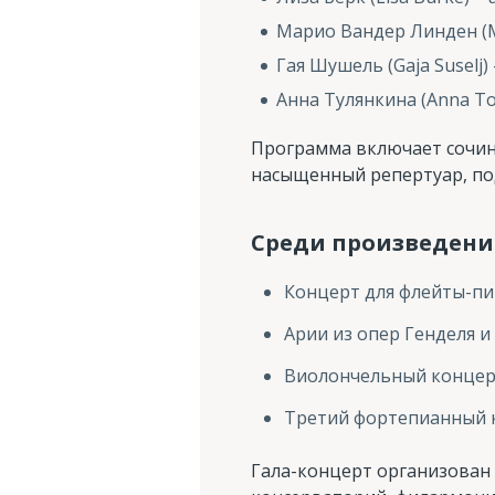
Марио Вандер Линден (M
Гая Шушель (Gaja Suselj)
Анна Тулянкина (Anna To
Программа включает сочин
насыщенный репертуар, по
Среди произведени
Концерт для флейты-пи
Арии из опер Генделя 
Виолончельный концерт
Третий фортепианный 
Гала-концерт организован