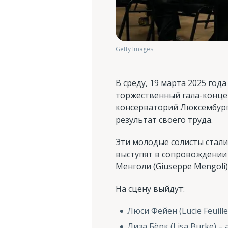
Getty Images
В среду, 19 марта 2025 года
торжественный гала-конце
консерваторий Люксембурга
результат своего труда.
Эти молодые солисты стали
выступят в сопровождении
Менголи (Giuseppe Mengoli)
На сцену выйдут:
Люси Фёйен (Lucie Feuill
Лиза Бёрк (Lisa Burke) 