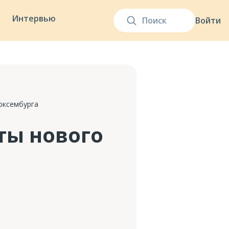
Интервью
Войти
юксембурга
ты нового