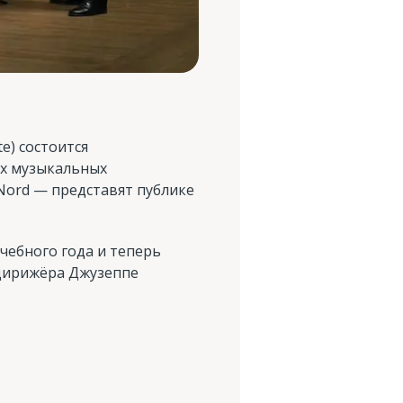
te) состоится
ых музыкальных
Nord — представят публике
чебного года и теперь
дирижёра Джузеппе