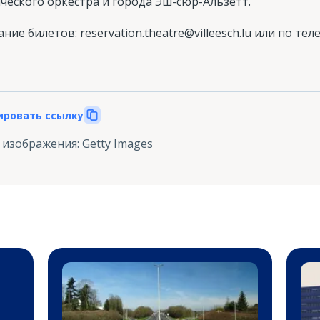
еского оркестра и города Эш-сюр-Альзетт.
е билетов: reservation.theatre@villeesch.lu или по теле
ировать ссылку
 изображения
:
Getty Images