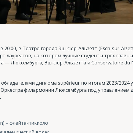
 в 20:00, в Театре города Эш-сюр-Альзетт (Esch-sur-Alzet
рт лауреатов, на котором лучшие студенты трёх главн
 — Люксембурга, Эш-сюр-Альзетта и Conservatoire du 
 обладателями диплома supérieur по итогам 2023/2024 у
 Оркестра филармонии Люксембурга под управлением 
.
en) – флейта-пикколо
– академический вокал