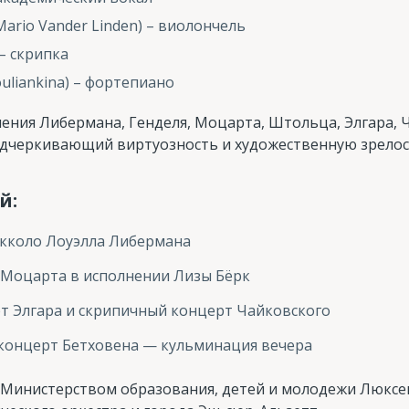
ario Vander Linden) – виолончель
 – скрипка
uliankina) – фортепиано
ения Либермана, Генделя, Моцарта, Штольца, Элгара, 
дчеркивающий виртуозность и художественную зрелос
й:
кколо Лоуэлла Либермана
и Моцарта в исполнении Лизы Бёрк
 Элгара и скрипичный концерт Чайковского
концерт Бетховена — кульминация вечера
 Министерством образования, детей и молодежи Люксем