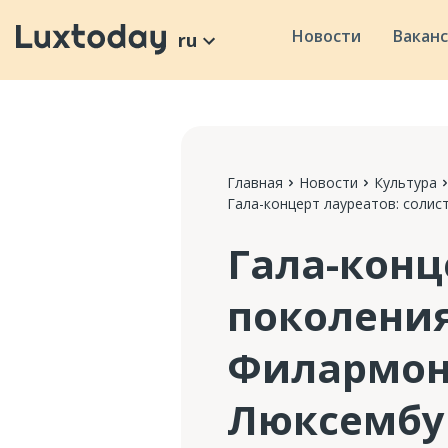
Новости
Вакан
ru
Главная
Новости
Культура
Гала-концерт лауреатов: соли
Гала-конц
поколения
Филармон
Люксембу