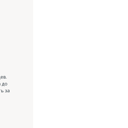
ев.
 до
ь за