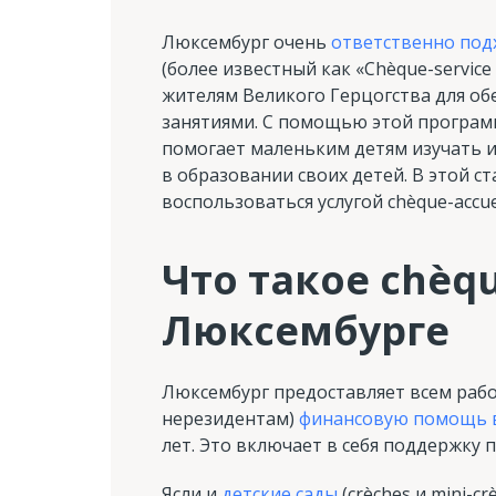
Люксембург очень
ответственно под
(более известный как «Chèque-service
жителям Великого Герцогства для обе
занятиями. С помощью этой програм
помогает маленьким детям изучать 
в образовании своих детей. В этой с
воспользоваться услугой chèque-accue
Что такое chèque
Люксембурге
Люксембург предоставляет всем рабо
нерезидентам)
финансовую помощь в 
лет. Это включает в себя поддержку
Ясли и
детские сады
(crèches и mini-crè