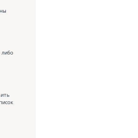
жны
 либо
вить
писок