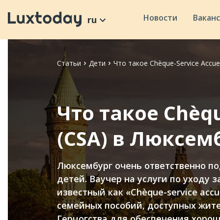
Новости
Вакан
ru
Статьи
Дети
Что такое Chèque-Service Accue
Что такое Chèqu
(CSA) в Люксем
Люксембург очень ответственно п
детей. Ваучер на услуги по уходу 
известный как «Chèque-service accu
семейных пособий, доступных жит
Герцогства для обеспечения хорош