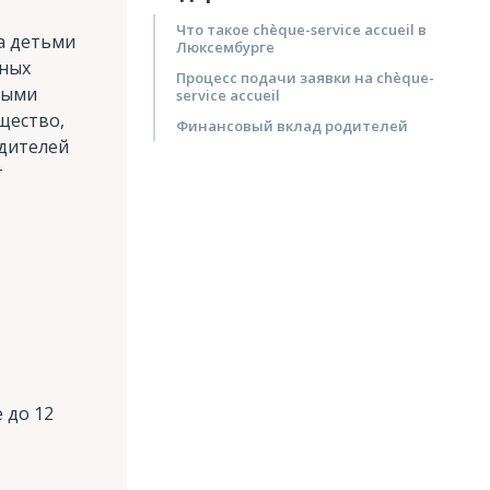
Что такое chèque-service accueil в
за детьми
Люксембурге
пных
Процесс подачи заявки на chèque-
ными
service accueil
щество,
Финансовый вклад родителей
дителей
т
 до 12