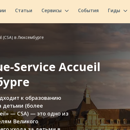
сии
Статьи
Сервисы
События
Гиды
il (CSA) в Люксембурге
e-Service Accueil
бурге
одходит к образованию
за детьми (более
eil» — CSA) — это одно из
елям Великого
его ухода за детьми в