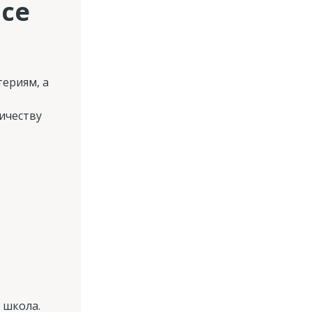
ice
териям, а
ичеству
 школа.