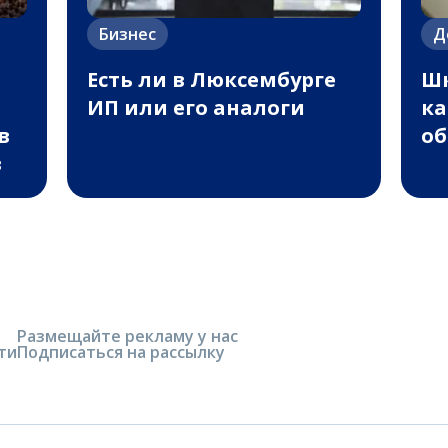
Бизнес
Д
Есть ли в Люксембурге
Шк
ИП или его аналоги
ка
в
об
в
Размещайте рекламу у нас
ти
Подписаться на рассылку