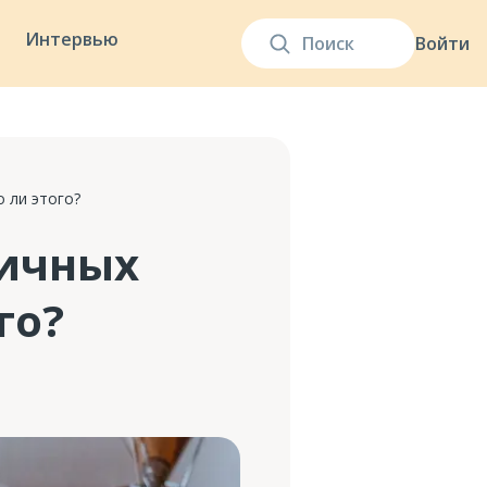
Интервью
Войти
 ли этого?
ничных
го?