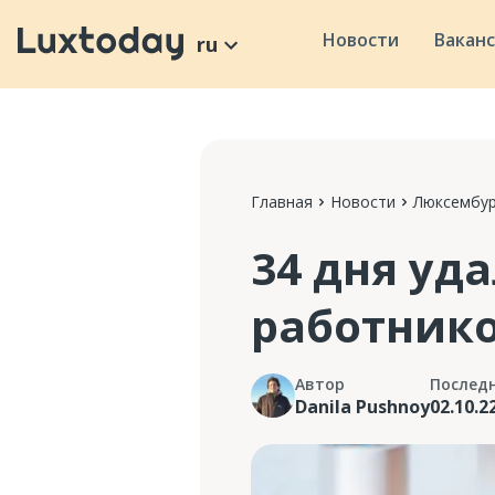
Новости
Вакан
ru
Главная
Новости
Люксембур
34 дня уд
работнико
Автор
Послед
Danila Pushnoy
02.10.2