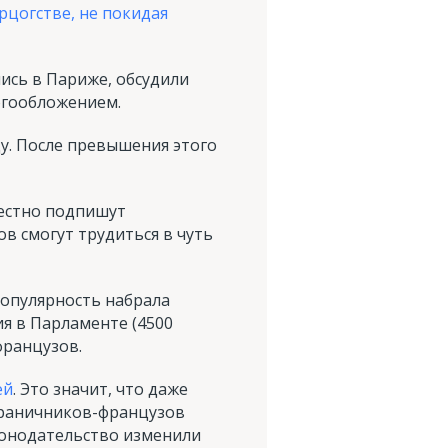
рцогстве, не покидая
ись в Париже, обсудили
огообложением.
у. После превышения этого
местно подпишут
в смогут трудиться в чуть
популярность набрала
ия в Парламенте (4500
французов.
ей
. Это значит, что даже
сграничников-французов
аконодательство изменили