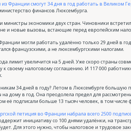
из Франции смогут 34 дня в год работать в Великом Ге
 министерство финансов Люксембурга.
и министры экономики двух стран. Чиновники встретил
ине и новые вызовы, встающие перед европейским нал
Франции могли работать удалённо только 29 дней в год
гался французскими, а не люксембургскими налогами.
года лимит увеличится на 5 дней. Уже скоро страны сов
к своему налоговому соглашению. И 117 000 работнико
.
никам 34 дней в году? Летом в Люксембурге большую 
ы на дому в год. Она преодолела предел для рассмотрен
лом её подписали больше 13 тысяч человек, в том числе 
ргской петиция во Франции набрала всего 2500 подпис
оддержит инициативу со 100 днями удалёнки, на тран
будет. Для этого нужно, чтобы налоговое и трудовое з