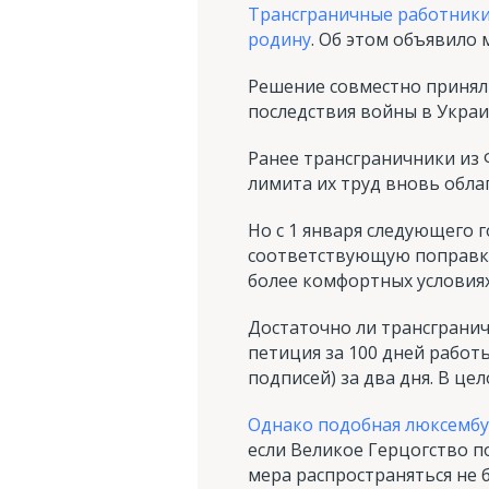
Трансграничные работники 
родину
. Об этом объявило
Решение совместно принял
последствия войны в Укра
Ранее трансграничники из 
лимита их труд вновь обла
Но с 1 января следующего 
соответствующую поправку 
более комфортных условиях
Достаточно ли трансгранич
петиция за 100 дней работ
подписей) за два дня. В це
Однако подобная люксембу
если Великое Герцогство п
мера распространяться не 