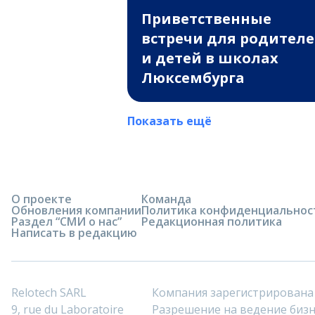
Приветственные
встречи для родител
и детей в школах
Люксембурга
Показать ещё
О проекте
Команда
Обновления компании
Политика конфиденциальнос
Раздел “СМИ о нас”
Редакционная политика
Написать в редакцию
Relotech SARL
Компания зарегистрирована
9, rue du Laboratoire
Разрешение на ведение бизне