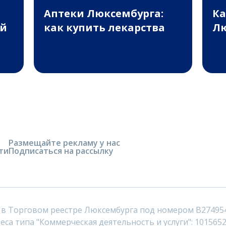
Аптеки Люксембурга:
Ка
ей
как купить лекарства
Лю
Размещайте рекламу у нас
ти
Подписаться на рассылку
 в Торговом реестре Люксембурга под номером B27495
са типа "Коммерческая деятельность и услуги": 1015652