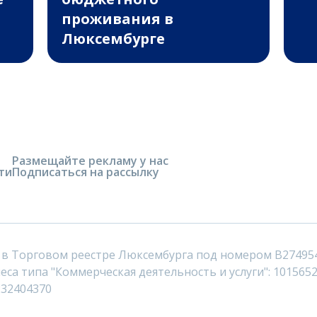
проживания в
Люксембурге
Размещайте рекламу у нас
ти
Подписаться на рассылку
 в Торговом реестре Люксембурга под номером B27495
са типа "Коммерческая деятельность и услуги": 1015652
232404370