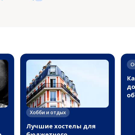
О
Ка
до
об
Хобби и отдых
Лучшие хостелы для
е
бюджетного