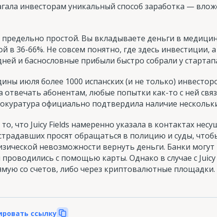
длагала инвесторам уникальный способ заработка — вло
 предельно простой. Вы вкладываете деньги в медицин
й в 36-66%. Не совсем понятно, где здесь инвестиции, а
дней и баснословные прибыли быстро собрали у старта
дины июля более 1000 испанских (и не только) инвесто
а отвечать абонентам, любые попытки как-то с ней свя
Прокуратура официально подтвердила наличие нескольк
то, что Juicy Fields намеренно указала в контактах нес
страдавших просят обращаться в полицию и суды, чтобы
физической невозможности вернуть деньги. Банки могу
проводились с помощью карты. Однако в случае с Juicy 
ямую со счетов, либо через криптовалютные площадки.
ировать ссылку