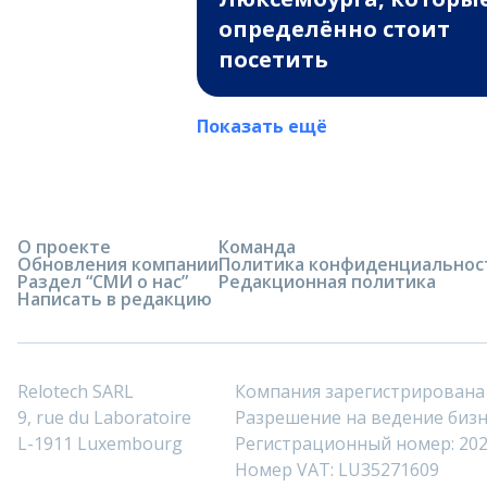
определённо стоит
посетить
Показать ещё
О проекте
Команда
Обновления компании
Политика конфиденциальнос
Раздел “СМИ о нас”
Редакционная политика
Написать в редакцию
Relotech SARL
Компания зарегистрирована
9, rue du Laboratoire
Разрешение на ведение бизне
L-1911 Luxembourg
Регистрационный номер: 20
Номер VAT: LU35271609