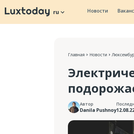
Новости
Вакан
ru
Главная
Новости
Люксембур
Электриче
подорожае
Автор
Послед
Danila Pushnoy
12.08.2