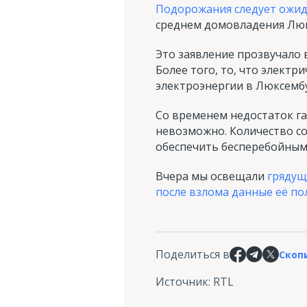
Подорожания следует ожид
среднем домовладения Люкс
Это заявление прозвучало в
Более того, то, что электр
электроэнергии в Люксемб
Со временем недостаток га
невозможно. Количество со
обеспечить бесперебойным
Вчера мы освещали
грядущ
после взлома данные её по
Поделиться в
Скоп
Источник
:
RTL