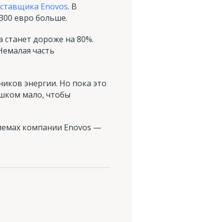
оставщика Enovos
. В
300 евро больше.
а станет дороже на 80%.
 Немалая часть
иков энергии. Но пока это
ишком мало, чтобы
блемах компании Enovos —