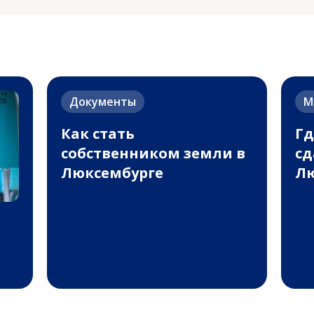
Документы
М
Как стать
Гд
собственником земли в
сд
Люксембурге
Лю