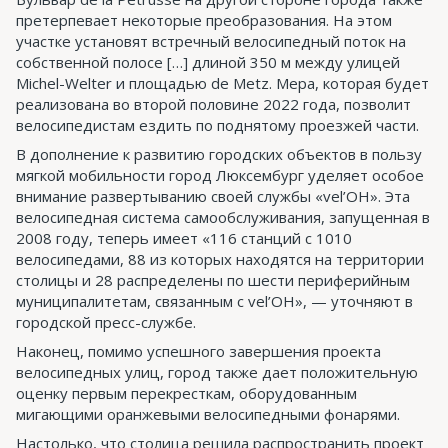
претерпевает некоторые преобразования. На этом
участке установят встречный велосипедный поток на
собственной полосе […] длиной 350 м между улицей
Michel-Welter и площадью de Metz. Мера, которая будет
реализована во второй половине 2022 года, позволит
велосипедистам ездить по поднятому проезжей части.
В дополнение к развитию городских объектов в пользу
мягкой мобильности город Люксембург уделяет особое
внимание развертыванию своей службы «vel’OH». Эта
велосипедная система самообслуживания, запущенная в
2008 году, теперь имеет «116 станций с 1010
велосипедами, 88 из которых находятся на территории
столицы и 28 распределены по шести периферийным
муниципалитетам, связанным с vel’OH», — уточняют в
городской пресс-службе.
Наконец, помимо успешного завершения проекта
велосипедных улиц, город также дает положительную
оценку первым перекресткам, оборудованным
мигающими оранжевыми велосипедными фонарями.
Настолько, что столица решила распространить проект