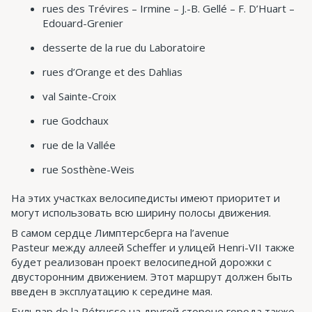
rues des Trévires – Irmine – J.-B. Gellé – F. D’Huart –
Edouard-Grenier
desserte de la rue du Laboratoire
rues d’Orange et des Dahlias
val Sainte-Croix
rue Godchaux
rue de la Vallée
rue Sosthène-Weis
На этих участках велосипедисты имеют приоритет и
могут использовать всю ширину полосы движения.
В самом сердце Лимптерсберга на l’avenue
Pasteur между аллеей Scheffer и улицей Henri-VII также
будет реализован проект велосипедной дорожки с
двусторонним движением. Этот маршрут должен быть
введен в эксплуатацию к середине мая.
Бульвар de la Pétrusse на другой стороне города также