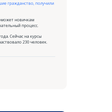
шие гражданство, получили
поможет новичкам
рательный процесс.
да. Сейчас на курсы
частвовало 230 человек.