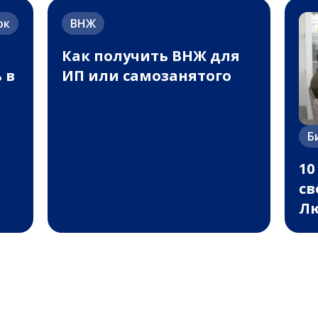
ок
ВНЖ
Как получить ВНЖ для
 в
ИП или самозанятого
Б
10
св
Лю