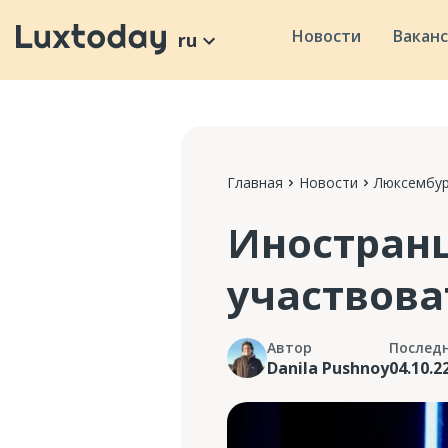
Новости
Вакан
ru
Главная
Новости
Люксембур
Иностранц
участвова
Автор
Послед
Danila Pushnoy
04.10.2