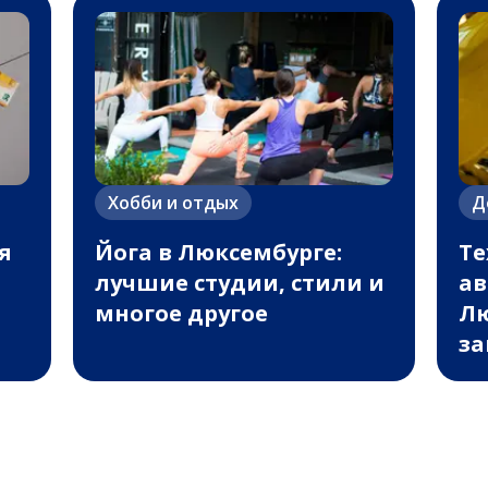
Хобби и отдых
Д
я
Йога в Люксембурге:
Те
лучшие студии, стили и
ав
многое другое
Лю
за