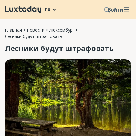
ru
Войти
Главная
Новости
Люксембург
Лесники будут штрафовать
Лесники будут штрафовать