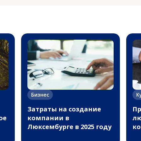
Бизнес
К
:
Затраты на создание
П
ое
компании в
лю
Люксембурге в 2025 году
ко