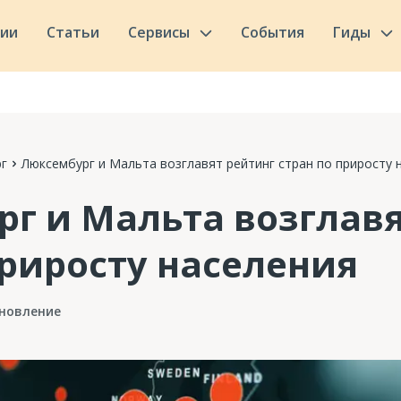
сии
Статьи
Сервисы
События
Гиды
г
Люксембург и Мальта возглавят рейтинг стран по приросту 
г и Мальта возглавя
приросту населения
новление