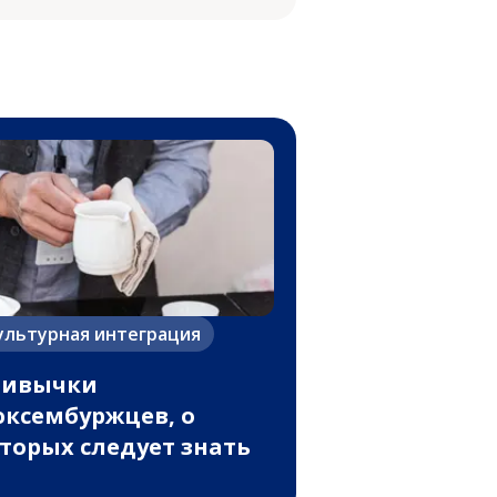
ультурная интеграция
ривычки
ксембуржцев, о
торых следует знать