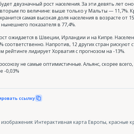
будет двузначный рост населения. За эти девять лет он
 вторым по величине: выше только у Мальты — 11,7%. Кр
хранится самая высокая доля населения в возрасте от 1
 нынешнего показателя в 77,4%.
т ожидается в Швеции, Ирландии и на Кипре. Населени
,8% соответственно. Напротив, 12 других стран рискуют
ом рейтинге лидирует Хорватия с прогнозом на -13%.
осоюзу не самые оптимистичные. Альянс, скорее всего,
е -0,03%
ировать ссылку
 изображения
:
Интерактивная карта Европы, красные к