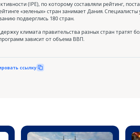
тивности (IPE), по которому составляли рейтинг, пост
рейтинге «зеленых» стран занимает Дания. Специалисты
ванию подверглись 180 стран.
ддержку климата правительства разных стран тратят б
программ зависит от объема ВВП.
ировать ссылку