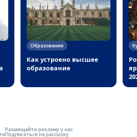
Образование
К
Как устроено высшее
Ро
а
образование
яр
20
Размещайте рекламу у нас
ти
Подписаться на рассылку