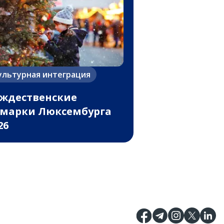
ультурная интеграция
ждественские
марки Люксембурга
26