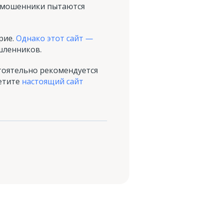
к мошенники пытаются
рие.
Однако этот сайт —
шленников.
тоятельно рекомендуется
сетите
настоящий сайт