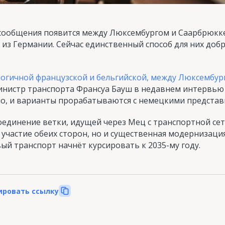
сообщения появится между Люксембургом и Саарбрюкке
из Германии. Сейчас единственный способ для них доб
логичной французской и бельгийской, между Люксембур
инистр транспорта Франсуа Бауш в недавнем интервью 
о, и варианты прорабатываются с немецкими представ
единение ветки, идущей через Мец с транспортной сет
и участие обеих сторон, но и существенная модернизаци
вый транспорт начнёт курсировать к 2035-му году.
ировать ссылку