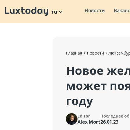
Новости
Вакан
ru
Главная
Новости
Люксембур
Новое же
может поя
году
Editor
Последнее об
Alex Mort
26.01.23