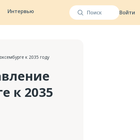
Интервью
Войти
ксембурге к 2035 году
авление
е к 2035