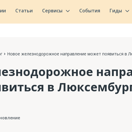
сии
Статьи
Сервисы
События
Гиды
г
Новое железнодорожное направление может появиться в Лю
лезнодорожное напр
виться в Люксембург
новление