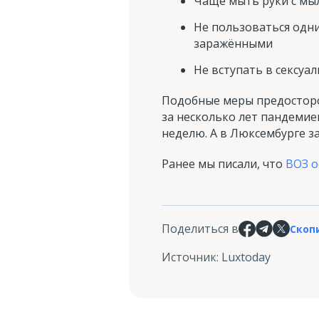
Чаще мыть руки с мы
Не пользоваться одн
заражёнными
Не вступать в сексу
Подобные меры предосторо
за несколько лет пандемией
неделю. А в Люксембурге з
Ранее мы писали, что
ВОЗ о
Поделиться в
Скоп
Источник
:
Luxtoday