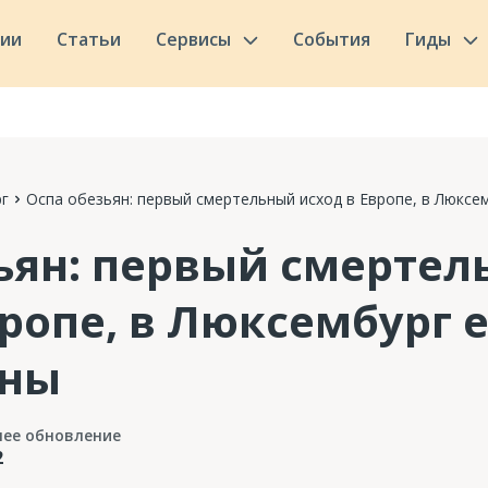
сии
Статьи
Сервисы
События
Гиды
г
Оспа обезьян: первый смертельный исход в Европе, в Люксем
ьян: первый смерте
вропе, в Люксембург е
ины
нее обновление
2