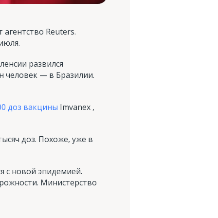
т агентство Reuters.
июля.
аленсии развился
ин человек — в Бразилии.
400 доз вакцины
Imvanex ,
ысяч доз. Похоже, уже в
я с новой эпидемией.
орожности. Министерство