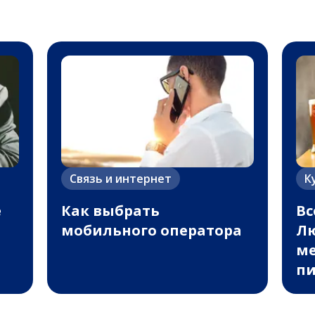
Связь и интернет
К
е
Как выбрать
Вс
мобильного оператора
Лю
ме
пи