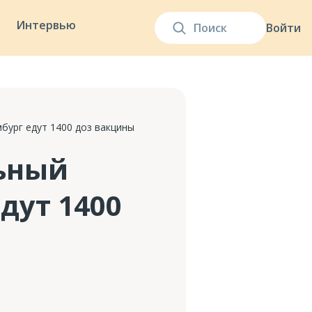
Интервью
Войти
бург едут 1400 доз вакцины
льный
дут 1400