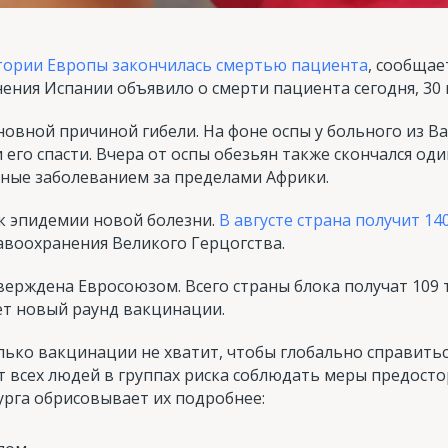
стории Европы закончилась смертью пациента
, сообщае
ния Испании объявило о смерти пациента сегодня, 30 
новной причиной гибели. На фоне оспы у больного из В
 его спасти. Вчера от оспы обезьян также скончался од
нные заболеванием за пределами Африки.
к эпидемии новой болезни.
В августе страна получит 1
авоохранения Великого Герцогства.
верждена Евросоюзом. Всего страны блока получат 109 т
ёт новый раунд вакцинации.
олько вакцинации не хватит, чтобы глобально справитьс
т всех людей в группах риска соблюдать меры предост
рга обрисовывает их подробнее: