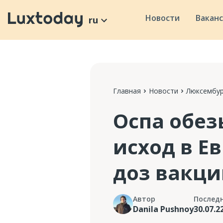
Новости
Вакан
ru
Главная
Новости
Люксембур
Оспа обез
исход в Е
доз вакц
Автор
Послед
Danila Pushnoy
30.07.2