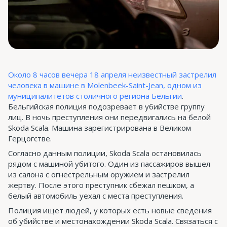
Около 8 часов вечера 18 апреля неизвестный застрелил
человека в машине в Molenbeek-Saint-Jean, одном из
муниципалитетов столичного региона Бельгии
.
Бельгийская полиция подозревает в убийстве группу
лиц. В ночь преступления они передвигались на белой
Skoda Scala. Машина зарегистрирована в Великом
Герцогстве.
Согласно данным полиции, Skoda Scala остановилась
рядом с машиной убитого. Один из пассажиров вышел
из салона с огнестрельным оружием и застрелил
жертву. После этого преступник сбежал пешком, а
белый автомобиль уехал с места преступления.
Полиция ищет людей, у которых есть новые сведения
об убийстве и местонахождении Skoda Scala. Связаться с