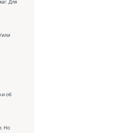
аг. Для
/или
ки об
. Но