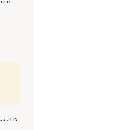
етном
 Обычно