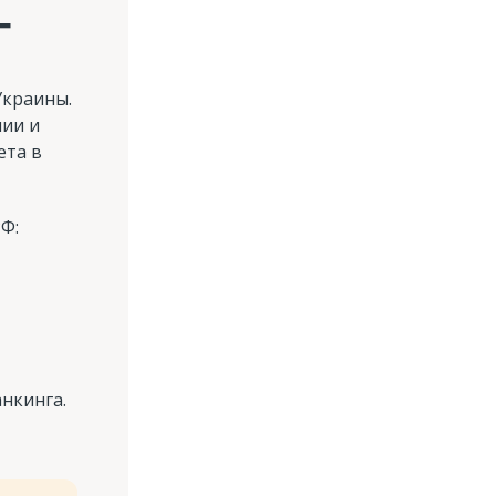
Г
Украины.
нии и
ета в
Ф:
нкинга.