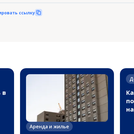
ировать ссылку
Д
 в
Ка
по
н
Аренда и жилье