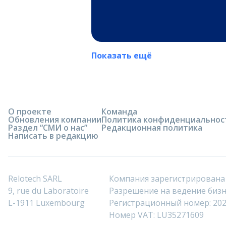
Показать ещё
О проекте
Команда
Обновления компании
Политика конфиденциальнос
Раздел “СМИ о нас”
Редакционная политика
Написать в редакцию
Relotech SARL
Компания зарегистрирована
9, rue du Laboratoire
Разрешение на ведение бизне
L-1911 Luxembourg
Регистрационный номер: 20
Номер VAT: LU35271609