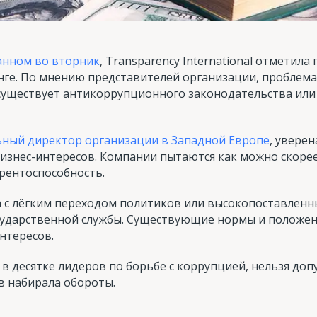
анном во вторник
, Transparency International отметил
нге. По мнению представителей организации, проблема 
 существует антикоррупционного законодательства или
льный директор организации в Западной Европе
, уверен
бизнес-интересов. Компании пытаются как можно скоре
урентоспособность.
а с лёгким переходом политиков или высокопоставленн
сударственной службы. Существующие нормы и положен
нтересов.
 в десятке лидеров по борьбе с коррупцией, нельзя доп
в набирала обороты.