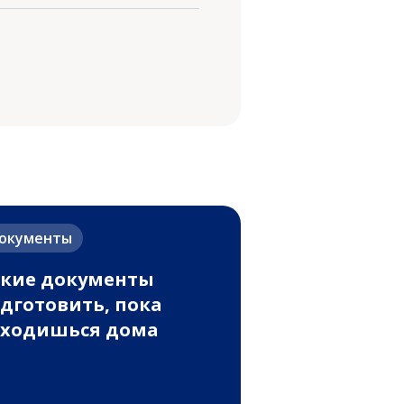
окументы
кие документы
дготовить, пока
аходишься дома