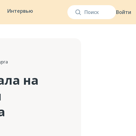
Интервью
Войти
урга
ала на
м
а