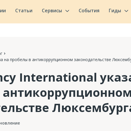
сии
Статьи
Сервисы
События
Гиды
г
азала на пробелы в антикоррупционном законодательстве Люксемб
cy International указ
в антикоррупционно
ельстве Люксембург
новление