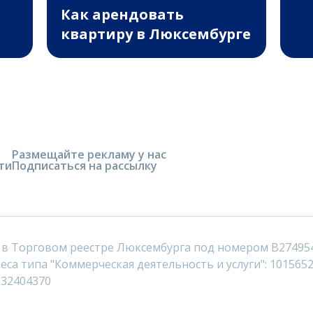
Как арендовать
квартиру в Люксембурге
Размещайте рекламу у нас
ти
Подписаться на рассылку
 в Торговом реестре Люксембурга под номером B27495
са типа "Коммерческая деятельность и услуги": 1015652
232404370