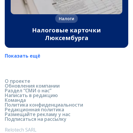
Налоги
Налоговые карточки
Люксембурга
Показать ещё
О проекте
Обновления компании
Раздел “СМИ о нас”
Написать в редакцию
Команда
Политика конфиденциальности
Редакционная политика
Размещайте рекламу у нас
Подписаться на рассылку
Relotech SARL