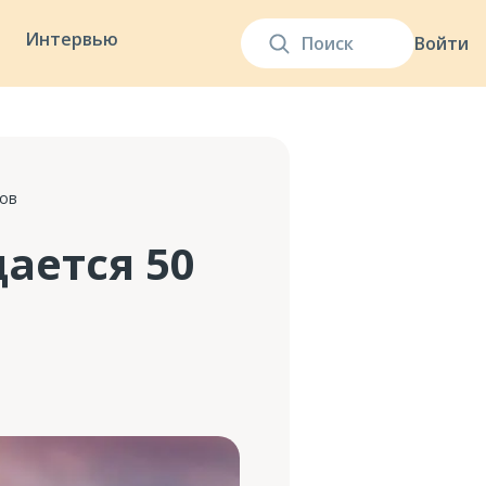
Интервью
Войти
ков
ается 50