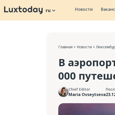
Новости
Вакан
ru
Главная
Новости
Люксембур
В аэропор
000 путеш
Chief Editor
Посл
Maria Ovseytseva
23.1