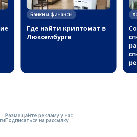
Банки и финансы
Х
ние
Где найти криптомат в
С
Люксембурге
сп
ра
сп
ре
Размещайте рекламу у нас
ти
Подписаться на рассылку