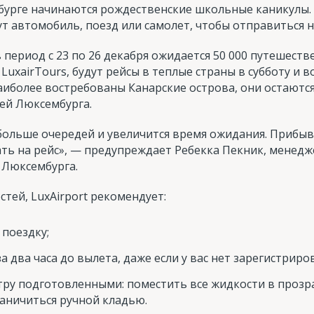
бурге начинаются рождественские школьные каникулы.
ут автомобиль, поезд или самолет, чтобы отправиться н
 период с 23 по 26 декабря ожидается 50 000 путешест
uxairTours, будут рейсы в теплые страны в субботу и во
аиболее востребованы Канарские острова, они остают
ей Люксембурга.
 больше очередей и увеличится время ожидания. Прибы
ать на рейс», — предупреждает Ребекка Пекник, менедж
 Люксембурга.
тей, LuxAirport рекомендует:
поездку;
а два часа до вылета, даже если у вас нет зарегистриро
тру подготовленными: поместить все жидкости в прозр
аничиться ручной кладью.