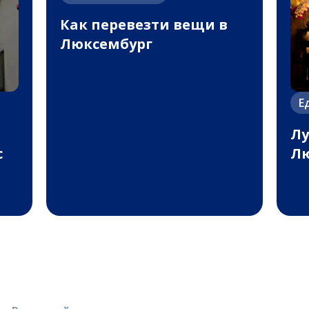
Как перевезти вещи в
Люксембург
Е
Лу
с
Лю