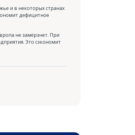
жье и в некоторых странах
экономит дефицитное
Европа не замёрзнет. При
дприятия. Это сэкономит