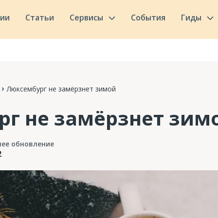
сии
Статьи
Сервисы
События
Гиды
Люксембург не замёрзнет зимой
г не замёрзнет зим
нее обновление
2