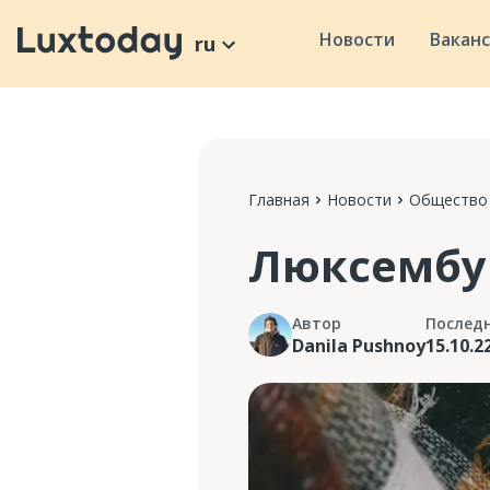
Новости
Вакан
ru
Главная
Новости
Общество
Люксембур
Автор
Послед
Danila Pushnoy
15.10.2