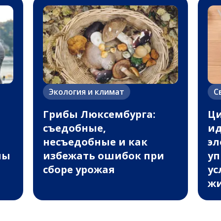
Экология и климат
С
Грибы Люксембурга:
Ц
съедобные,
ид
несъедобные и как
эл
ны
избежать ошибок при
уп
сборе урожая
ус
жи