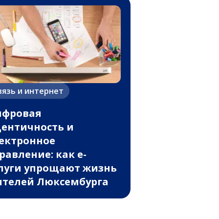
вязь и интернет
ифровая
ентичность и
ектронное
равление: как e-
луги упрощают жизнь
телей Люксембурга