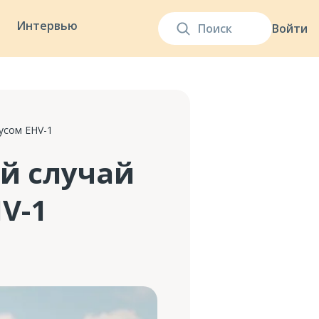
Интервью
Войти
усом EHV-1
й случай
V-1