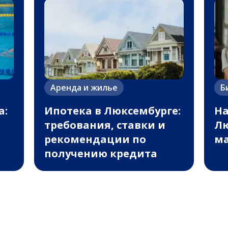
Аренда и жилье
Б
а:
Ипотека в Люксембурге:
На
требования, ставки и
Лю
рекомендации по
ма
получению кредита