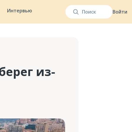
Интервью
Войти
ерег из-