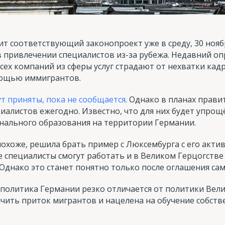
т соответствующий законопроект уже в среду, 30 нояб
 привлечении специалистов из-за рубежа. Недавний оп
всех компаний из сферы услуг страдают от нехватки кад
мощью иммигрантов.
т приняты, пока не сообщается
. Однако в планах прав
циалистов ежегодно. Известно, что для них будет упрощ
нального образования на территории Германии.
похоже, решила брать пример с Люксембурга с его акти
 специалисты смогут работать и в Великом Герцогстве
Однако это станет понятно только после оглашения са
 политика Германии резко отличается от политики Вел
ичить приток мигрантов и нацелена на обучение собств