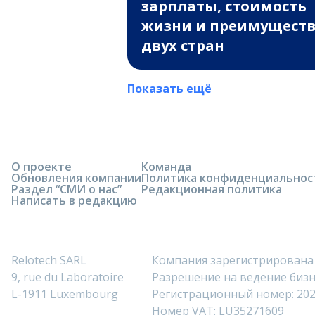
зарплаты, стоимость
жизни и преимущест
двух стран
Показать ещё
О проекте
Команда
Обновления компании
Политика конфиденциальнос
Раздел “СМИ о нас”
Редакционная политика
Написать в редакцию
Relotech SARL
Компания зарегистрирована
9, rue du Laboratoire
Разрешение на ведение бизне
L-1911 Luxembourg
Регистрационный номер: 20
Номер VAT: LU35271609