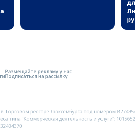
дл
ва
Лю
ру
Размещайте рекламу у нас
ти
Подписаться на рассылку
 в Торговом реестре Люксембурга под номером B27495
са типа "Коммерческая деятельность и услуги": 1015652
232404370