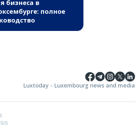
я бизнеса в
ксембурге: полное
ководство
Luxtoday - Luxembourg news and media
4
9/0