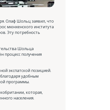
ря. Олаф Шольц заявил, что
рос мюнхенского института
ров. Эту потребность
ительства Шольца
ён процесс получения
вной экспатской позицией.
 благодаря удобным
мой программы.
икобритании, которая,
енного населения.