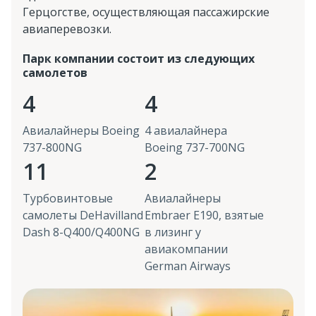
Герцогстве, осуществляющая пассажирские
авиаперевозки.
Парк компании состоит из следующих
самолетов
4
4
Авиалайнеры Boeing
4 авиалайнера
737-800NG
Boeing 737-700NG
11
2
Турбовинтовые
Авиалайнеры
самолеты DeHavilland
Embraer E190, взятые
Dash 8-Q400/Q400NG
в лизинг у
авиакомпании
German Airways