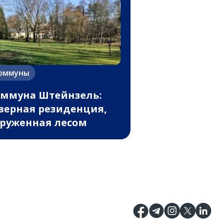
оммуны
ммуна Штейнзель:
верная резиденция,
руженная лесом