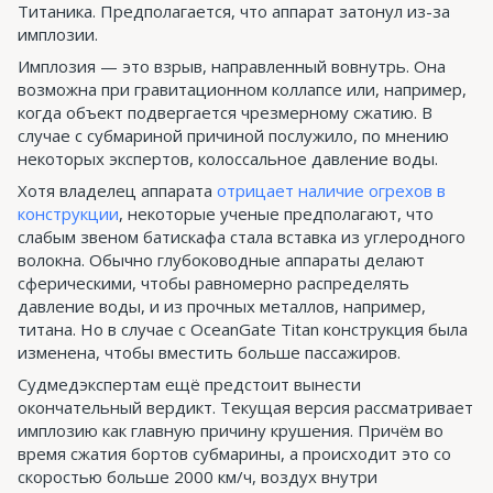
Титаника. Предполагается, что аппарат затонул из-за
имплозии.
Имплозия — это взрыв, направленный вовнутрь. Она
возможна при гравитационном коллапсе или, например,
когда объект подвергается чрезмерному сжатию. В
случае с субмариной причиной послужило, по мнению
некоторых экспертов, колоссальное давление воды.
Хотя владелец аппарата
отрицает наличие огрехов в
конструкции
, некоторые ученые предполагают, что
слабым звеном батискафа стала вставка из углеродного
волокна. Обычно глубоководные аппараты делают
сферическими, чтобы равномерно распределять
давление воды, и из прочных металлов, например,
титана. Но в случае с OceanGate Titan конструкция была
изменена, чтобы вместить больше пассажиров.
Судмедэкспертам ещё предстоит вынести
окончательный вердикт. Текущая версия рассматривает
имплозию как главную причину крушения. Причём во
время сжатия бортов субмарины, а происходит это со
скоростью больше 2000 км/ч, воздух внутри