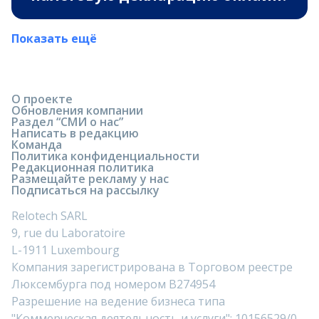
Показать ещё
О проекте
Обновления компании
Раздел “СМИ о нас”
Написать в редакцию
Команда
Политика конфиденциальности
Редакционная политика
Размещайте рекламу у нас
Подписаться на рассылку
Relotech SARL
9, rue du Laboratoire
L-1911 Luxembourg
Компания зарегистрирована в Торговом реестре
Люксембурга под номером B274954
Разрешение на ведение бизнеса типа
"Коммерческая деятельность и услуги": 10156529/0